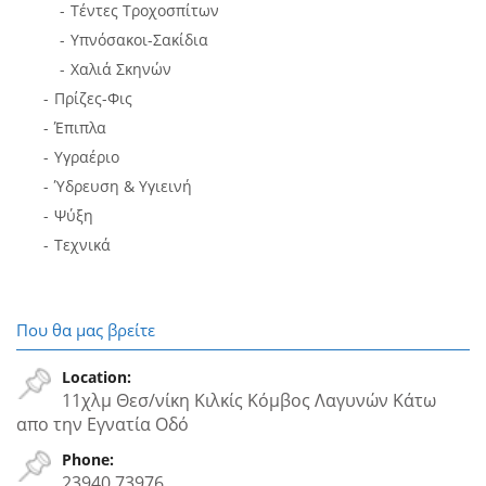
Τέντες Τροχοσπίτων
Υπνόσακοι-Σακίδια
Χαλιά Σκηνών
Πρίζες-Φις
Έπιπλα
Υγραέριο
Ύδρευση & Υγιεινή
Ψύξη
Τεχνικά
Που θα μας βρείτε
Location:
11χλμ Θεσ/νίκη Κιλκίς Κόμβος Λαγυνών Κάτω
απο την Εγνατία Oδό
Phone:
23940 73976