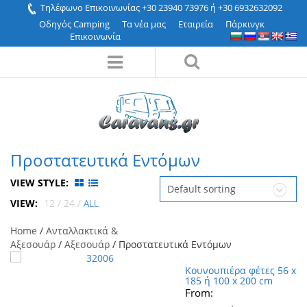
Τηλέφωνο Επικοινωνίας +30 23940 73976 ή +30 6932632092
Οδηγός Camping
Τα νέα μας
Εταιρεία
Πάρκινγκ
Επικοινωνία
Προστατευτικά Εντόμων
VIEW STYLE:
Default sorting
VIEW:
12
/
24
/
ALL
Home
/
Ανταλλακτικά &
Αξεσουάρ
/
Αξεσουάρ
/ Προστατευτικά Εντόμων
Κουνουπιέρα φέτες 56 x
185 ή 100 x 200 cm
From: