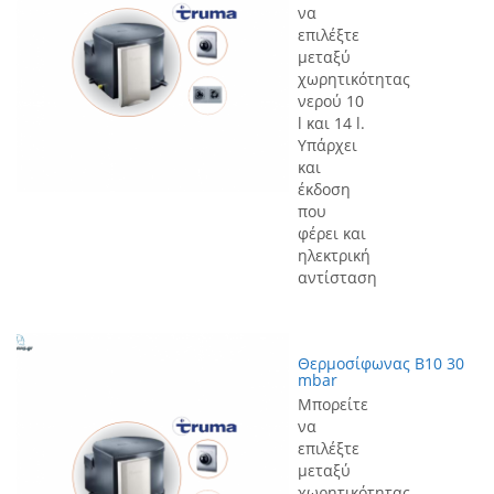
να
επιλέξτε
μεταξύ
χωρητικότητας
νερού 10
l και 14 l.
Υπάρχει
και
έκδοση
που
φέρει και
ηλεκτρική
αντίσταση
Θερμοσίφωνας B10 30
mbar
Μπορείτε
να
επιλέξτε
μεταξύ
χωρητικότητας