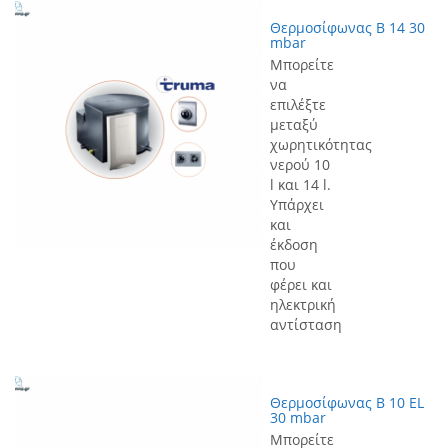
Θερμοσίφωνας Β 14 30
mbar
Μπορείτε
να
επιλέξτε
μεταξύ
χωρητικότητας
νερού 10
l και 14 l.
Υπάρχει
και
έκδοση
που
φέρει και
ηλεκτρική
αντίσταση
Θερμοσίφωνας Β 10 ΕL
30 mbar
Μπορείτε