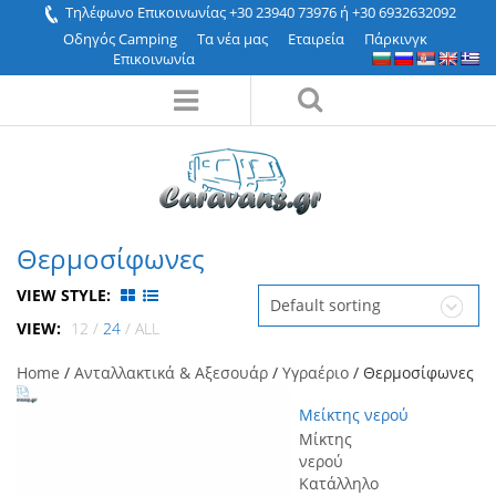
Τηλέφωνο Επικοινωνίας +30 23940 73976 ή +30 6932632092
Οδηγός Camping
Τα νέα μας
Εταιρεία
Πάρκινγκ
Επικοινωνία
Θερμοσίφωνες
VIEW STYLE:
Default sorting
VIEW:
12
/
24
/
ALL
Home
/
Ανταλλακτικά & Αξεσουάρ
/
Υγραέριο
/ Θερμοσίφωνες
Μείκτης νερού
Μίκτης
νερού
Κατάλληλο