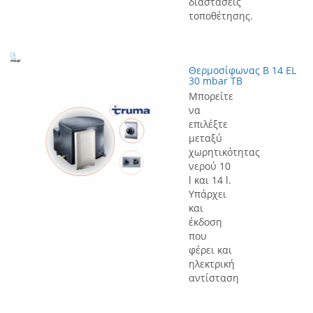
διαστάσεις
τοποθέτησης.
Θερμοσίφωνας Β 14 EL
30 mbar ΤΒ
Μπορείτε
να
επιλέξτε
μεταξύ
χωρητικότητας
νερού 10
l και 14 l.
Υπάρχει
και
έκδοση
που
φέρει και
ηλεκτρική
αντίσταση