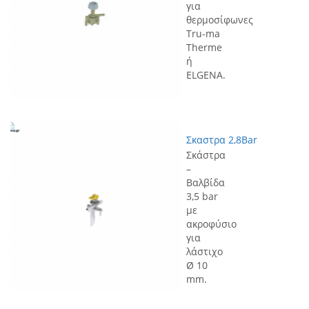
για
θερμοσίφωνες
Tru-ma
Therme
ή
ELGENA.
Σκαστρα 2,8Bar
Σκάστρα
–
Βαλβίδα
3,5 bar
με
ακροφύσιο
για
λάστιχο
Ø 10
mm.