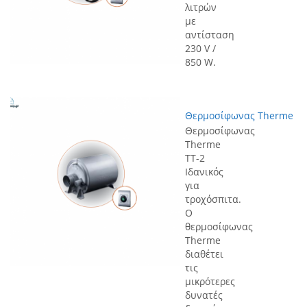
λιτρών
με
αντίσταση
230 V /
850 W.
Θερμοσίφωνας Τherme
Θερμοσίφωνας
Therme
ΤΤ-2
Ιδανικός
για
τροχόσπιτα.
Ο
θερμοσίφωνας
Therme
διαθέτει
τις
μικρότερες
δυνατές