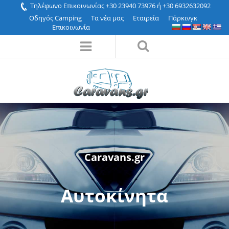
Τηλέφωνο Επικοινωνίας +30 23940 73976 ή +30 6932632092
Οδηγός Camping
Τα νέα μας
Εταιρεία
Πάρκινγκ
Επικοινωνία
Caravans.gr
Αυτοκίνητα