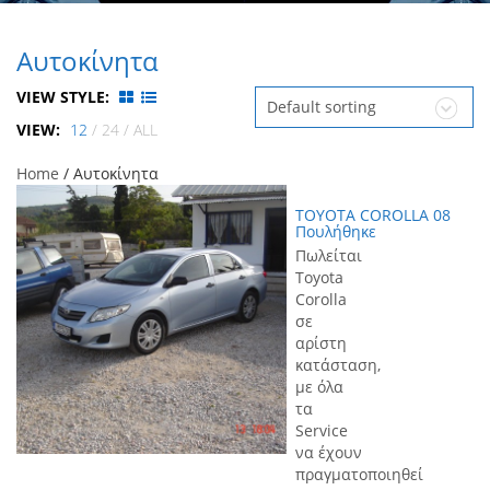
Αυτοκίνητα
VIEW STYLE:
Default sorting
VIEW:
12
/
24
/
ALL
Home
/ Αυτοκίνητα
TOYOTA COROLLA 08
Πουλήθηκε
Πωλείται
Toyota
Corolla
σε
αρίστη
κατάσταση,
με όλα
τα
Service
να έχουν
πραγματοποιηθεί