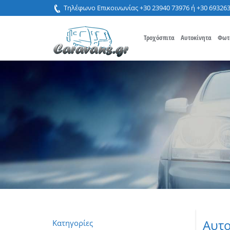
Τηλέφωνο Επικοινωνίας +30 23940 73976 ή +30 69326
Τροχόσπιτα
Αυτοκίνητα
Φωτ
Αυτο
Κατηγορίες