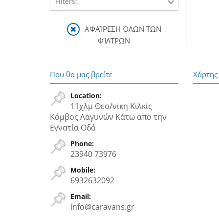
Filters:
1600
ΑΦΑΊΡΕΣΗ ΌΛΩΝ ΤΩΝ
ΦΊΛΤΡΩΝ
Που θα μας βρείτε
Χάρτης
Location:
11χλμ Θεσ/νίκη Κιλκίς
Κόμβος Λαγυνών Κάτω απο την
Εγνατία Oδό
Phone:
23940 73976
Mobile:
6932632092
Email:
info@caravans.gr