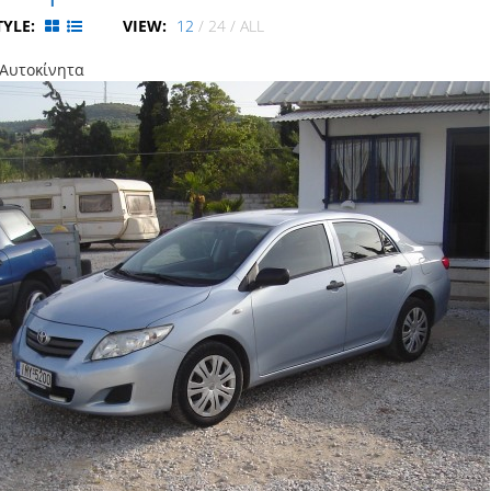
TYLE:
VIEW:
12
/
24
/
ALL
 Αυτοκίνητα