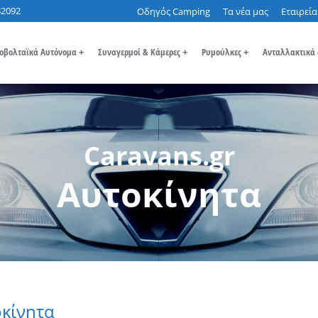
32092
Οδηγός Camping
Τα νέα μας
Εταιρεία
οβολταϊκά Αυτόνομα
+
Συναγερμοί & Κάμερες
+
Ρυμούλκες
+
Ανταλλακτικά
Caravans.gr
Αυτοκίνητα
κίνητα