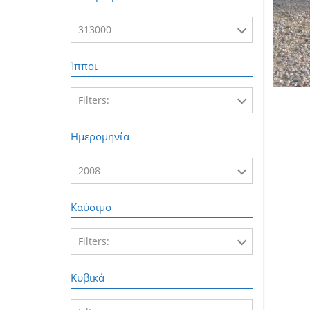
313000
Ίπποι
313000
Filters:
120
Ημερομηνία
2008
Καύσιμο
2008
Filters:
Βενζίνη
Κυβικά