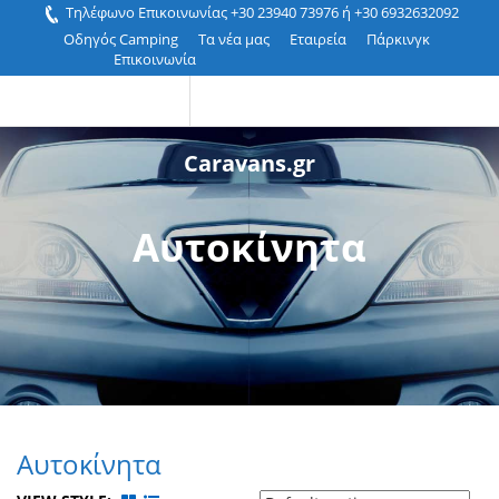
Τηλέφωνο Επικοινωνίας +30 23940 73976 ή +30 6932632092
Οδηγός Camping
Τα νέα μας
Εταιρεία
Πάρκινγκ
Επικοινωνία
Caravans.gr
Αυτοκίνητα
Αυτοκίνητα