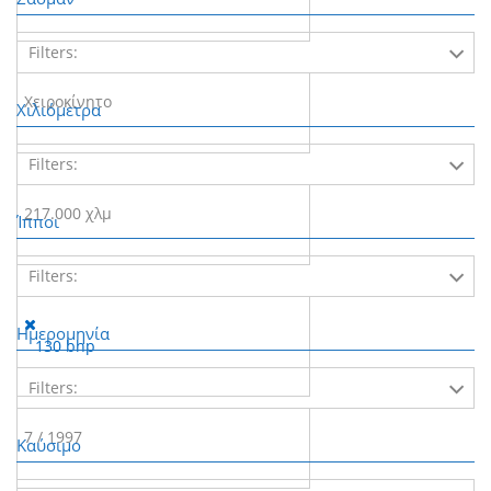
Filters:
Χειροκίνητο
Χιλιόμετρα
Filters:
217.000 χλμ
Ίπποι
Filters:
Ημερομηνία
130 bhp
Filters:
7 / 1997
Καύσιμο