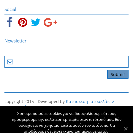
Social
Newsletter
copyright 2015 - Developed by
Κατασκευή Ιστοσελίδων
Θεσσαλονίκη
The Webians
Χρησιμοποιούμε cookies για να διασφαλίσουμε ότι σας
Όροι και Προϋποθέσεις
Προσωπικό Απόρρητο
προσφέρουμε την καλύτερη εμπειρία στον ιστότοπό μας. Εάν
συνεχίσετε να χρησιμοποιείτε αυτόν τον ιστότοπο, θα
υποθέσουμε ότι είστε ικανοποιημένοι με αυτόν.