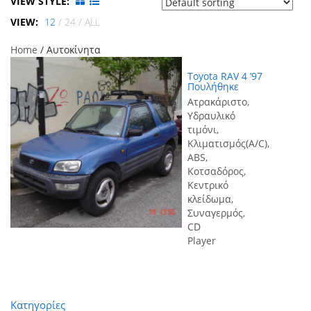
VIEW STYLE:
VIEW:
12
/
24
/
ALL
Home
/ Αυτοκίνητα
Toyota RAV 4 ’97
Πουλήθηκε
Ατρακάριστο,
Υδραυλικό
τιμόνι,
Κλιματισμός(A/C),
ABS,
Κοτσαδόρος,
Κεντρικό
κλείδωμα,
Συναγερμός,
CD
Player
Κατηγορίες