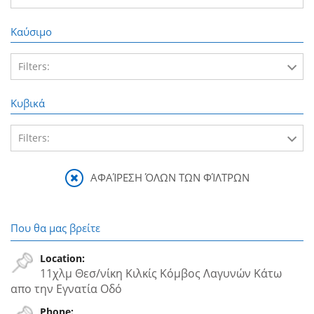
7 / 1997
Καύσιμο
Filters:
Βενζίνη
Κυβικά
Filters:
2.000 cc
ΑΦΑΊΡΕΣΗ ΌΛΩΝ ΤΩΝ ΦΊΛΤΡΩΝ
Που θα μας βρείτε
Location:
11χλμ Θεσ/νίκη Κιλκίς Κόμβος Λαγυνών Κάτω
απο την Εγνατία Oδό
Phone: