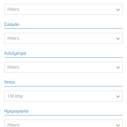
Filters:
4x4
Σασμάν
Filters:
Χειροκίνητο
Χιλιόμετρα
Filters:
217.000 χλμ
Ίπποι
130 bhp
Ημερομηνία
130 bhp
Filters: