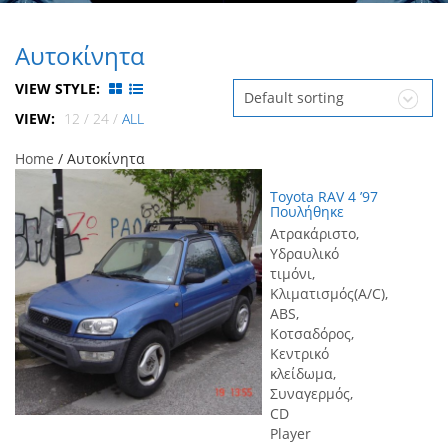
Αυτοκίνητα
VIEW STYLE:
Default sorting
VIEW:
12
/
24
/
ALL
Home
/ Αυτοκίνητα
Toyota RAV 4 ’97
Πουλήθηκε
Ατρακάριστο,
Υδραυλικό
τιμόνι,
Κλιματισμός(A/C),
ABS,
Κοτσαδόρος,
Κεντρικό
κλείδωμα,
Συναγερμός,
CD
Player