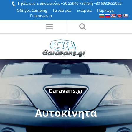
Τηλέφωνο Επικοινωνίας +30 23940 73976 ή +30 6932632092
Οδηγός Camping
Τα νέα μας
Εταιρεία
Πάρκινγκ
Επικοινωνία
Caravans.gr
Αυτοκίνητα