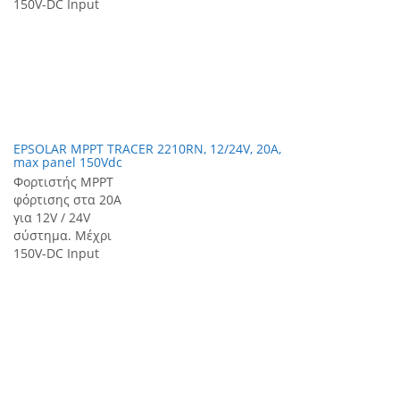
150V-DC Input
EPSOLAR MPPT TRACER 2210RN, 12/24V, 20A,
max panel 150Vdc
Φορτιστής MPPT
φόρτισης στα 20Α
για 12V / 24V
σύστημα. Μέχρι
150V-DC Input