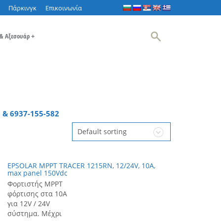
Πάρκινγκ
Επικοινωνία
 & Αξεσουάρ
+
 & 6937-155-582
Default sorting
EPSOLAR MPPT TRACER 1215RN, 12/24V, 10A,
max panel 150Vdc
Φορτιστής MPPT
φόρτισης στα 10Α
για 12V / 24V
σύστημα. Μέχρι