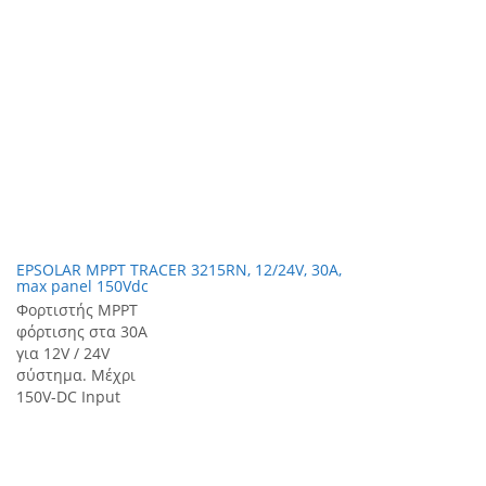
EPSOLAR MPPT TRACER 3215RN, 12/24V, 30A,
max panel 150Vdc
Φορτιστής MPPT
φόρτισης στα 30Α
για 12V / 24V
σύστημα. Μέχρι
150V-DC Input