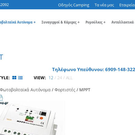
32092
Οδηγός Camping
Τα νέα μας
Εταιρεία
οβολταϊκά Αυτόνομα
+
Συναγερμοί & Κάμερες
+
Ρυμούλκες
+
Ανταλλακτικά
T
Τηλέφωνο Υπεύθυνου: 6909-148-322
TYLE:
VIEW:
12
/
24
/
ALL
Φωτοβολταϊκά Αυτόνομα
/
Φορτιστές
/ MPPT