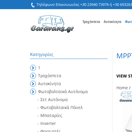
Τηλέφωνο Επικοινωνίας +30 23940 73976 ή +30 69326
Τροχόσπιτα
Αυτοκίνητα
Φωτ
MPP
Κατηγορίες
1
Τροχόσπιτα
VIEW S
Αυτοκίνητα
Home
/
Φωτοβολταϊκά Αυτόνομα
Σετ Αυτόνομα
Φωτοβολταϊκά Πάνελ
Μπαταρίες
Inverter
Φορτιστές