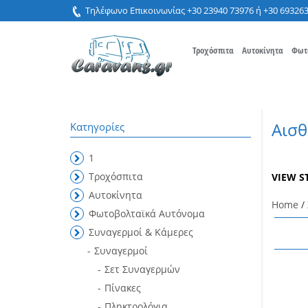
Τηλέφωνο Επικοινωνίας +30 23940 73976 ή +30 69326
Τροχόσπιτα
Αυτοκίνητα
Φωτ
Αισθ
Κατηγορίες
1
Τροχόσπιτα
VIEW S
Αυτοκίνητα
Home
/
Φωτοβολταϊκά Αυτόνομα
Συναγερμοί & Κάμερες
Συναγερμοί
Σετ Συναγερμών
Πίνακες
Πληκτρολόγια