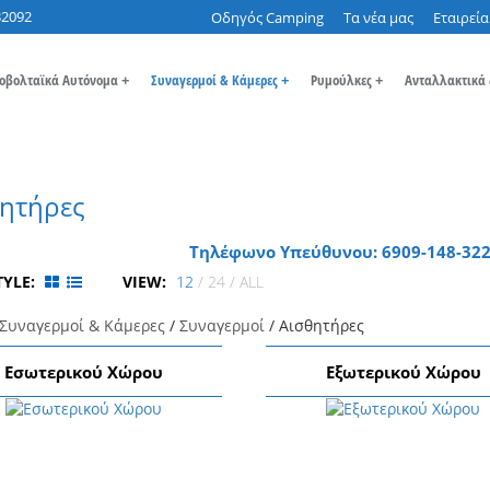
32092
Οδηγός Camping
Τα νέα μας
Εταιρεία
οβολταϊκά Αυτόνομα
+
Συναγερμοί & Κάμερες
+
Ρυμούλκες
+
Ανταλλακτικά
ητήρες
Τηλέφωνο Υπεύθυνου: 6909-148-322
TYLE:
VIEW:
12
/
24
/
ALL
Συναγερμοί & Κάμερες
/
Συναγερμοί
/ Αισθητήρες
Εσωτερικού Χώρου
Εξωτερικού Χώρου