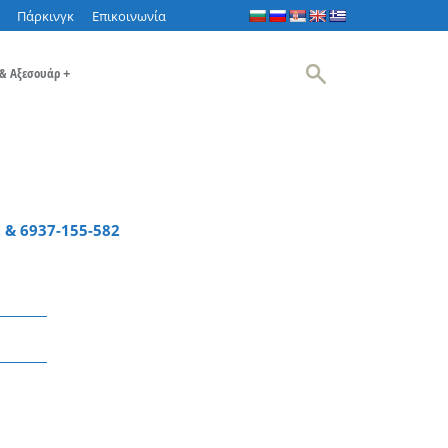
Πάρκινγκ
Επικοινωνία
 & Αξεσουάρ
+
 & 6937-155-582