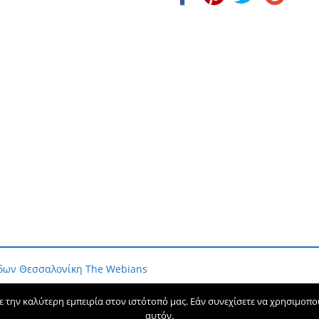
ίδων Θεσσαλονίκη
The Webians
την καλύτερη εμπειρία στον ιστότοπό μας. Εάν συνεχίσετε να χρησιμοποιε
αυτόν.