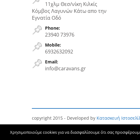
11χλμ Θεσ/νίκη Κιλκίς
Κόμβος Λαγυνών Κάτω απο την
Εγνατία Oδό
Phone:
23940 73976
Mobile:
6932632092
Email:
info@caravans.gr
copyright 2015 - Developed by
Κατασκευή Ιστοσελ
Χρησιμοποιούμε cookies για να διασφαλίσουμε ότι σας προσφέρουμε 