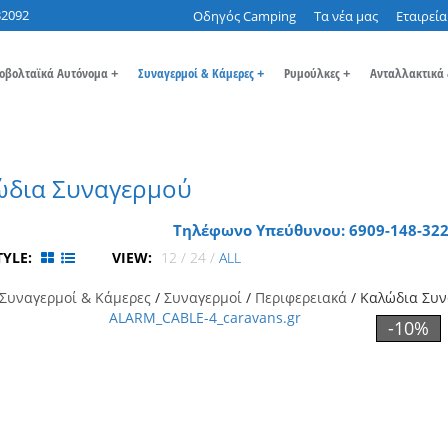
32092
Οδηγός Camping
Τα νέα μας
Εταιρεία
οβολταϊκά Αυτόνομα
+
Συναγερμοί & Κάμερες
+
Ρυμούλκες
+
Ανταλλακτικά
ώδια Συναγερμού
Τηλέφωνο Υπεύθυνου: 6909-148-322
TYLE:
VIEW:
12
/
24
/
ALL
Συναγερμοί & Κάμερες
/
Συναγερμοί
/
Περιφερειακά
/ Καλώδια Συ
-10%