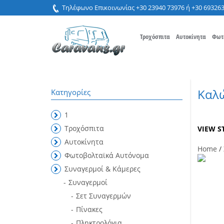
Τηλέφωνο Επικοινωνίας +30 23940 73976 ή +30 69326
Τροχόσπιτα
Αυτοκίνητα
Φωτ
Καλ
Κατηγορίες
1
Τροχόσπιτα
VIEW S
Αυτοκίνητα
Home
/
Φωτοβολταϊκά Αυτόνομα
Συναγερμοί & Κάμερες
Συναγερμοί
Σετ Συναγερμών
Πίνακες
Πληκτρολόγια