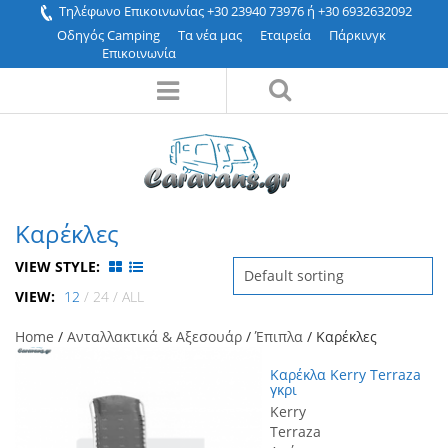
Τηλέφωνο Επικοινωνίας +30 23940 73976 ή +30 6932632092
Οδηγός Camping
Τα νέα μας
Εταιρεία
Πάρκινγκ
Επικοινωνία
Καρέκλες
VIEW STYLE:
Default sorting
VIEW:
12
/
24
/
ALL
Home
/
Ανταλλακτικά & Αξεσουάρ
/
Έπιπλα
/ Καρέκλες
Καρέκλα Kerry Terraza
γκρι
Kerry
Τerraza