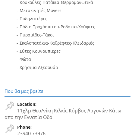
Κουκούλες-Πατάκια-Θερμομονωτικά
Μετακινητές Movers
Ποδηλατιέρες
Πόδια Τροχόσπιτου-Ροδάκια-Χούφτες
Πυραμίδες-Τάκοι
Σκαλοπατάκια-Καθρέφτες-Κλειδαριές
Σύτες Κουνουπιέρες
Φώτα
Χρήσιμα Αξεσουάρ
Που θα μας βρείτε
Location:
11χλμ Θεσ/νίκη Κιλκίς Κόμβος Λαγυνών Κάτω
απο την Εγνατία Oδό
Phone:
23940 73976