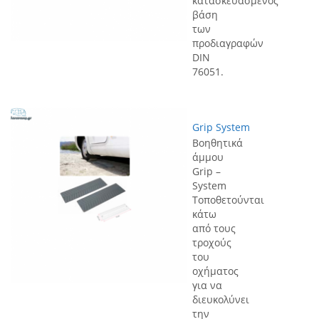
κατασκευασμένος
βάση
των
προδιαγραφών
DIN
76051.
Grip System
Βοηθητικά
άμμου
Grip –
System
Τοποθετούνται
κάτω
από τους
τροχούς
του
οχήματος
για να
διευκολύνει
την