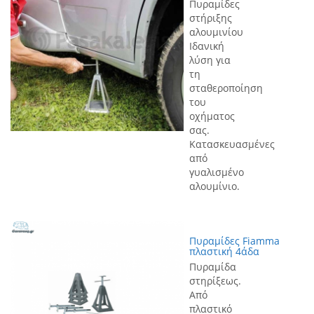
Πυραμίδες
στήριξης
αλουμινίου
Ιδανική
λύση για
τη
σταθεροποίηση
του
οχήματος
σας.
Κατασκευασμένες
από
γυαλισμένο
αλουμίνιο.
Πυραμίδες Fiamma
πλαστική 4άδα
Πυραμίδα
στηρίξεως.
Από
πλαστικό