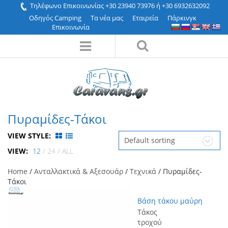
Τηλέφωνο Επικοινωνίας +30 23940 73976 ή +30 6932632092
Οδηγός Camping
Τα νέα μας
Εταιρεία
Πάρκινγκ
Επικοινωνία
Πυραμίδες-Τάκοι
VIEW STYLE:
Default sorting
VIEW:
12
/
24
/
ALL
Home
/
Ανταλλακτικά & Αξεσουάρ
/
Τεχνικά
/ Πυραμίδες-
Τάκοι
Βάση τάκου μαύρη
Τάκος
τροχού