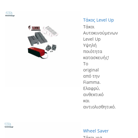
Τάκος Level Up
Τάκοι
Αυτοκινούμενων
Level Up
Υψηλή
ποιότητα
κατασκευής!
Το
original
από την
Fiamma.
Ελαφρύ,
ανθεκτικό
και
αντιολισθητικό.
Wheel Saver
Τάκοι για