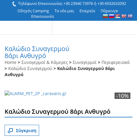
Τηλέφωνο Επικοινωνίας +30 23940 73976 ή +30 6932632092
Οδηγός Camping
Τα νέα μας
Εταιρεία
Πάρκινγκ
Επικοινωνία
Καλώδιο Συναγερμού
8άρι Ανθυγρό
Home
>
Συναγερμοί & Κάμερες
>
Συναγερμοί
>
Περιφερειακά
>
Καλώδια Συναγερμού
> Καλώδιο Συναγερμού 8άρι
Ανθυγρό
-10%
Καλώδιο Συναγερμού 8άρι Ανθυγρό
Σύγκριση