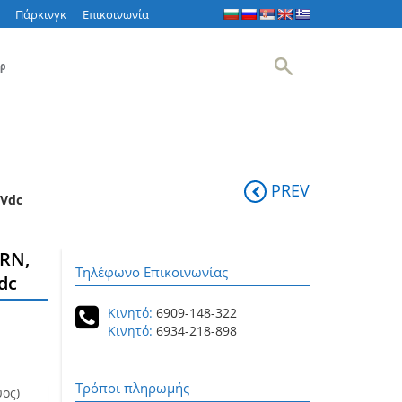
Πάρκινγκ
Επικοινωνία
ρ
PREV
0Vdc
RN,
Τηλέφωνο Επικοινωνίας
dc
Κινητό:
6909-148-322
Κινητό:
6934-218-898
Τρόποι πληρωμής
ος)