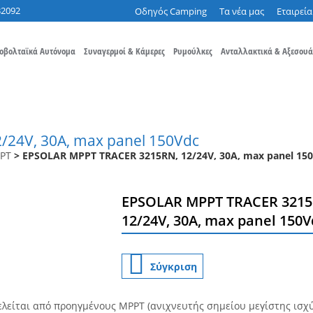
32092
Οδηγός Camping
Τα νέα μας
Εταιρεία
οβολταϊκά Αυτόνομα
Συναγερμοί & Κάμερες
Ρυμούλκες
Ανταλλακτικά & Αξεσουά
24V, 30A, max panel 150Vdc
PT
> EPSOLAR MPPT TRACER 3215RN, 12/24V, 30A, max panel 15
EPSOLAR MPPT TRACER 3215
12/24V, 30A, max panel 150V
Σύγκριση
ελείται από προηγμένους MPPT (ανιχνευτής σημείου μεγίστης ισχύ