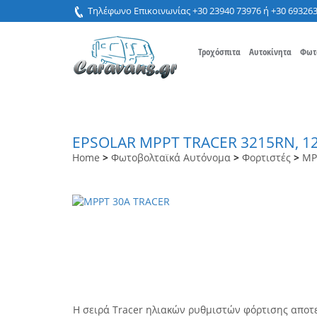
Τηλέφωνο Επικοινωνίας +30 23940 73976 ή +30 69326
Τροχόσπιτα
Αυτοκίνητα
Φωτ
EPSOLAR MPPT TRACER 3215RN, 12/
Home
>
Φωτοβολταϊκά Αυτόνομα
>
Φορτιστές
>
MP
Η σειρά Tracer ηλιακών ρυθμιστών φόρτισης αποτ