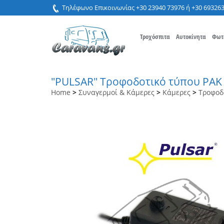
Τηλέφωνο Επικοινωνίας +30 23940 73976 ή +30 69326
Τροχόσπιτα
Αυτοκίνητα
Φωτ
"PULSAR" Τροφοδοτικό τύπου PAK
Home
>
Συναγερμοί & Κάμερες
>
Κάμερες
>
Τροφοδ