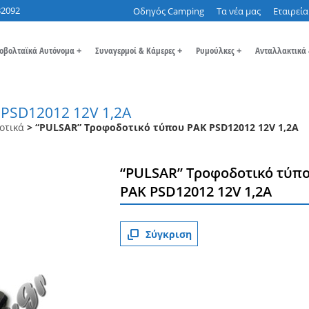
32092
Οδηγός Camping
Τα νέα μας
Εταιρεία
οβολταϊκά Αυτόνομα
+
Συναγερμοί & Κάμερες
+
Ρυμούλκες
+
Ανταλλακτικά
 PSD12012 12V 1,2A
οτικά
> “PULSAR” Τροφοδοτικό τύπου PAK PSD12012 12V 1,2A
“PULSAR” Τροφοδοτικό τύπ
PAK PSD12012 12V 1,2A
Σύγκριση