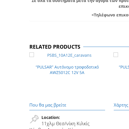
Σε όλα τα συστήματα μετά την αγορά των προ
επικ
<Τηλέφωνο επικοι
RELATED PRODUCTS
“PULSAR” Αυτόνομο τροφοδοτικό
“PUL
AWZ5012C 12V 5A
Που θα μας βρείτε
Χάρτης
Location:
11χλμ Θεσ/νίκη Κιλκίς