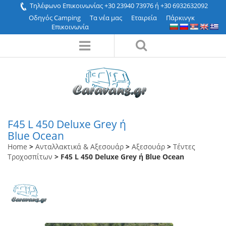
Τηλέφωνο Επικοινωνίας +30 23940 73976 ή +30 6932632092
Οδηγός Camping
Τα νέα μας
Εταιρεία
Πάρκινγκ
Επικοινωνία
F45 L 450 Deluxe Grey ή
Blue Ocean
Home
>
Ανταλλακτικά & Αξεσουάρ
>
Αξεσουάρ
>
Τέντες
Τροχοσπίτων
> F45 L 450 Deluxe Grey ή Blue Ocean