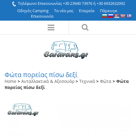
Τηλέφωνο Επικοινωνίας +30 23940 73976 ή +30 6932632092
Οδηγός Camping
Τα νέα μας
Εταιρεία
Πάρκινγκ
Επικοινωνία
Φώτα πορείας πίσω δεξί
Home
>
Ανταλλακτικά & Αξεσουάρ
>
Τεχνικά
>
Φώτα
> Φώτα
πορείας πίσω δεξί