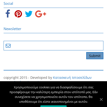
Social
Newsletter
copyright 2015 - Developed by
Κατασκευή Ιστοσελίδων
Θεσσαλονίκη
The Webians
Χρησιμοποιούμε cookies για να διασφαλίσουμε ότι σας
Όροι και Προϋποθέσεις
Προσωπικό Απόρρητο
προσφέρουμε την καλύτερη εμπειρία στον ιστότοπό μας. Εάν
συνεχίσετε να χρησιμοποιείτε αυτόν τον ιστότοπο, θα
υποθέσουμε ότι είστε ικανοποιημένοι με αυτόν.