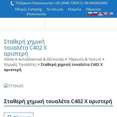
Τηλέφωνο Επικοινωνίας +30 23940 73976 ή +30 6932632092
Οδηγός Camping
Τα νέα μας
Εταιρεία
Πάρκινγκ
Επικοινωνία
Σταθερή χημική
τουαλέτα C402 X
αριστερή
Home
>
Ανταλλακτικά & Αξεσουάρ
>
Ύδρευση & Υγιεινή
>
Χημικές Τουαλέτες
> Σταθερή χημική τουαλέτα C402 X
αριστερή
Σταθερή χημική τουαλέτα C402 X αριστερή