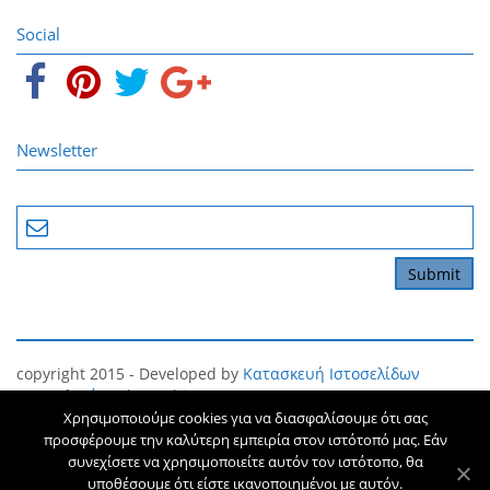
Social
Newsletter
copyright 2015 - Developed by
Κατασκευή Ιστοσελίδων
Θεσσαλονίκη
The Webians
Χρησιμοποιούμε cookies για να διασφαλίσουμε ότι σας
Όροι και Προϋποθέσεις
Προσωπικό Απόρρητο
προσφέρουμε την καλύτερη εμπειρία στον ιστότοπό μας. Εάν
συνεχίσετε να χρησιμοποιείτε αυτόν τον ιστότοπο, θα
υποθέσουμε ότι είστε ικανοποιημένοι με αυτόν.