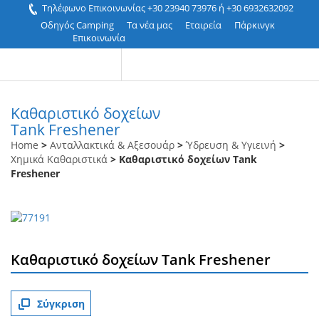
Τηλέφωνο Επικοινωνίας +30 23940 73976 ή +30 6932632092
Οδηγός Camping
Τα νέα μας
Εταιρεία
Πάρκινγκ
Επικοινωνία
Kαθαριστικό δοχείων
Tank Freshener
Home
>
Ανταλλακτικά & Αξεσουάρ
>
Ύδρευση & Υγιεινή
>
Χημικά Καθαριστικά
> Kαθαριστικό δοχείων Tank
Freshener
Kαθαριστικό δοχείων Tank Freshener
Σύγκριση