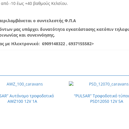
 από -10 έως +40 βαθμούς Κελσίου.
μπεριλαμβάνεται ο συντελεστής Φ.Π.Α
ϊόντων μας υπάρχει δυνατότητα εγκατάστασης κατόπιν τηλεφ
οινωνίας και συνεννόησης.
ς με Ηλεκτρονικό: 6909148322 , 6937155582>
SAR” Αυτόνομο τροφοδοτικό
“PULSAR” Τροφοδοτικό τύπο
AWZ100 12V 1A
PSD12050 12V 5A