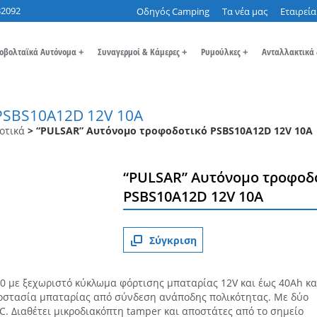
32092
Οδηγός Camping
Τα νέα μας
Εταιρεία
οβολταϊκά Αυτόνομα
+
Συναγερμοί & Κάμερες
+
Ρυμούλκες
+
Ανταλλακτικά
PSBS10A12D 12V 10A
οτικά
> “PULSAR” Αυτόνομο τροφοδοτικό PSBS10A12D 12V 10A
“PULSAR” Αυτόνομο τροφοδ
PSBS10A12D 12V 10A
Σύγκριση
 20 με ξεχωριστό κύκλωμα φόρτισης μπαταρίας 12V και έως 40Αh κα
ροστασία μπαταρίας από σύνδεση ανάποδης πολικότητας. Με δύο
DC. Διαθέτει μικροδιακόπτη tamper και αποστάτες από το σημείο