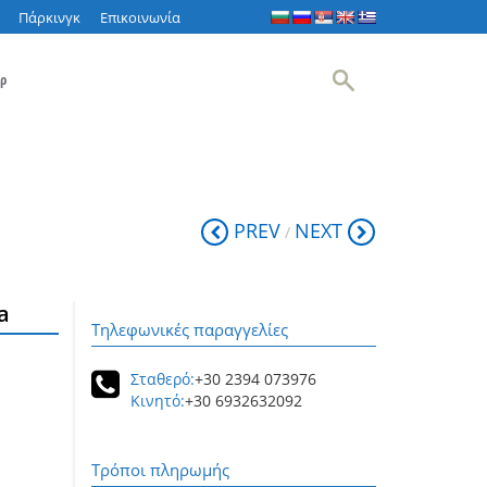
Πάρκινγκ
Επικοινωνία
ρ
PREV
NEXT
/
a
Τηλεφωνικές παραγγελίες
Σταθερό:
+30 2394 073976
Κινητό:
+30 6932632092
Τρόποι πληρωμής