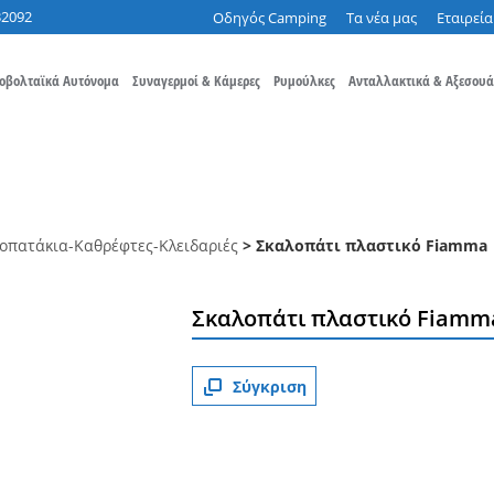
32092
Οδηγός Camping
Τα νέα μας
Εταιρεία
οβολταϊκά Αυτόνομα
Συναγερμοί & Κάμερες
Ρυμούλκες
Ανταλλακτικά & Αξεσουά
οπατάκια-Καθρέφτες-Κλειδαριές
> Σκαλοπάτι πλαστικό Fiamma
Σκαλοπάτι πλαστικό Fiamm
Σύγκριση