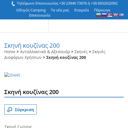
Τηλέφωνο Επικοινωνίας +30 23940 73976 ή +30 6932632092
Οδηγός Camping
Τα νέα μας
Εταιρεία
Πάρκινγκ
Επικοινωνία
Σκηνή κουζίνας 200
Home
>
Ανταλλακτικά & Αξεσουάρ
>
Σκηνές
>
Σκηνές
Διαφόρων Χρήσεων
> Σκηνή κουζίνας 200
Σκηνή κουζίνας 200
Σύγκριση
Σκηνή Cuisine