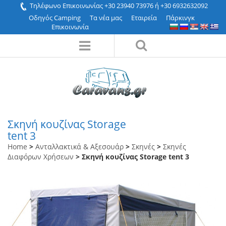
Τηλέφωνο Επικοινωνίας +30 23940 73976 ή +30 6932632092
Οδηγός Camping
Τα νέα μας
Εταιρεία
Πάρκινγκ
Επικοινωνία
Σκηνή κουζίνας Storage
tent 3
Home
>
Ανταλλακτικά & Αξεσουάρ
>
Σκηνές
>
Σκηνές
Διαφόρων Χρήσεων
> Σκηνή κουζίνας Storage tent 3