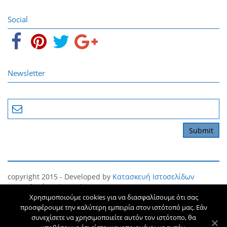
Social
Newsletter
copyright 2015 - Developed by
Κατασκευή Ιστοσελίδων
Θεσσαλονίκη
The Webians
Χρησιμοποιούμε cookies για να διασφαλίσουμε ότι σας
Όροι και Προϋποθέσεις
Προσωπικό Απόρρητο
προσφέρουμε την καλύτερη εμπειρία στον ιστότοπό μας. Εάν
συνεχίσετε να χρησιμοποιείτε αυτόν τον ιστότοπο, θα