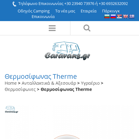
Τηλέφωνο Επικοινωνίας +30 23940 73976 ή +30 6932632092
Οδηγός Camping
Τα νέα μας
Εταιρεία
Πάρκινγκ
Επικοινωνία
Θερμοσίφωνας Τherme
Home
>
Ανταλλακτικά & Αξεσουάρ
>
Υγραέριο
>
Θερμοσίφωνες
> Θερμοσίφωνας Τherme