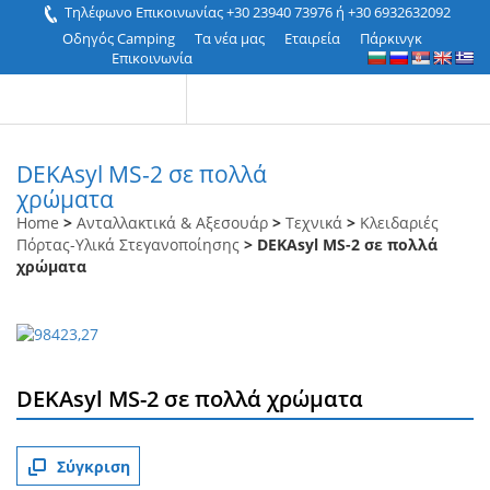
Τηλέφωνο Επικοινωνίας +30 23940 73976 ή +30 6932632092
Οδηγός Camping
Τα νέα μας
Εταιρεία
Πάρκινγκ
Επικοινωνία
DEKAsyl MS-2 σε πολλά
χρώματα
Home
>
Ανταλλακτικά & Αξεσουάρ
>
Τεχνικά
>
Κλειδαριές
Πόρτας-Υλικά Στεγανοποίησης
> DEKAsyl MS-2 σε πολλά
χρώματα
DEKAsyl MS-2 σε πολλά χρώματα
Σύγκριση