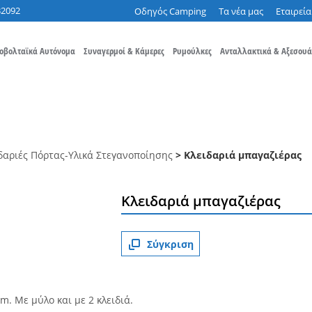
32092
Οδηγός Camping
Τα νέα μας
Εταιρεία
οβολταϊκά Αυτόνομα
Συναγερμοί & Κάμερες
Ρυμούλκες
Ανταλλακτικά & Αξεσουά
δαριές Πόρτας-Υλικά Στεγανοποίησης
> Κλειδαριά μπαγαζιέρας
Κλειδαριά μπαγαζιέρας
Σύγκριση
. Με μύλο και με 2 κλειδιά.