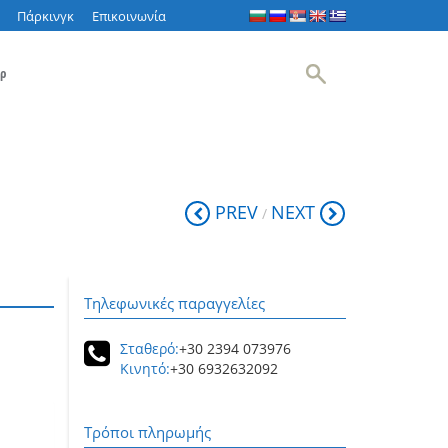
Πάρκινγκ
Επικοινωνία
ρ
PREV
NEXT
/
Τηλεφωνικές παραγγελίες
Σταθερό:
+30 2394 073976
Κινητό:
+30 6932632092
Τρόποι πληρωμής