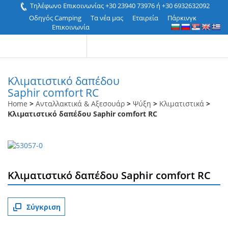
Τηλέφωνο Επικοινωνίας +30 23940 73976 ή +30 6932632092
Οδηγός Camping
Τα νέα μας
Εταιρεία
Πάρκινγκ
Επικοινωνία
Κλιματιστικό δαπέδου
Saphir comfort RC
Home
>
Ανταλλακτικά & Αξεσουάρ
>
Ψύξη
>
Κλιματιστικά
>
Κλιματιστικό δαπέδου Saphir comfort RC
Κλιματιστικό δαπέδου Saphir comfort RC
Σύγκριση