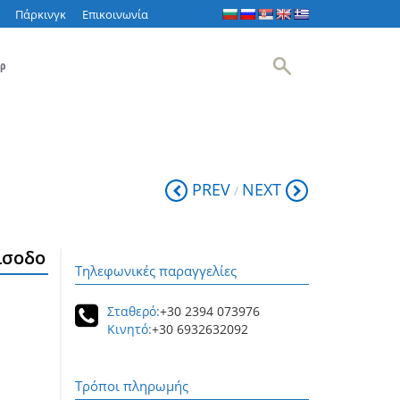
Πάρκινγκ
Επικοινωνία
ρ
PREV
NEXT
/
ίσοδο
Τηλεφωνικές παραγγελίες
Σταθερό:
+30 2394 073976
Κινητό:
+30 6932632092
Τρόποι πληρωμής