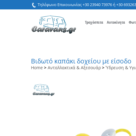
Τηλέφωνο Επικοινωνίας +30 23940 73976 ή +30 69326
Τροχόσπιτα
Αυτοκίνητα
Φωτ
Βιδωτό καπάκι δοχείου με είσοδο
Home
>
Ανταλλακτικά & Αξεσουάρ
>
Ύδρευση & Υγι