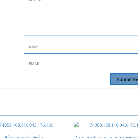
Βίδα νερού ευθεία
Λάστιχο ζεστού νερού κόκκιν