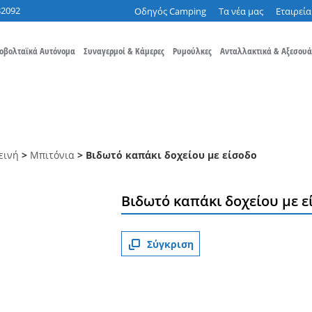
32092
Οδηγός Camping
Τα νέα μας
Εταιρεία
οβολταϊκά Αυτόνομα
Συναγερμοί & Κάμερες
Ρυμούλκες
Ανταλλακτικά & Αξεσουά
εινή
>
Μπιτόνια
> Βιδωτό καπάκι δοχείου με είσοδο
Βιδωτό καπάκι δοχείου με ε
Σύγκριση